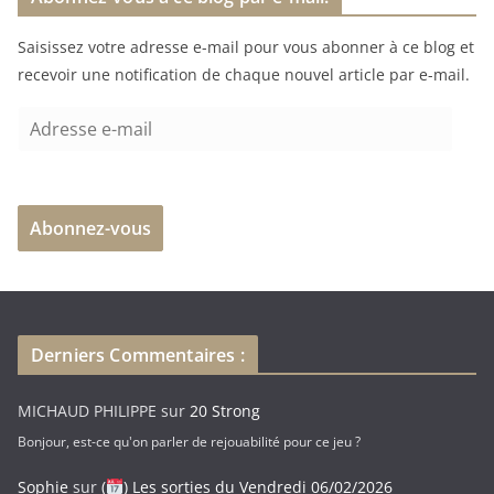
e
Saisissez votre adresse e-mail pour vous abonner à ce blog et
m
recevoir une notification de chaque nouvel article par e-mail.
e
n
A
t
d
…
r
e
Abonnez-vous
s
s
e
e
-
Derniers Commentaires :
m
a
MICHAUD PHILIPPE
sur
20 Strong
i
Bonjour, est-ce qu'on parler de rejouabilité pour ce jeu ?
l
Sophie
sur
(
) Les sorties du Vendredi 06/02/2026