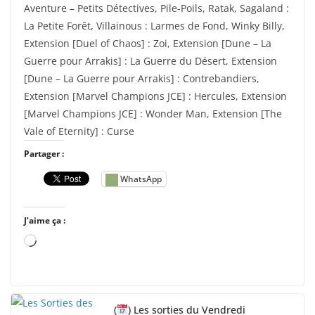
Aventure – Petits Détectives, Pile-Poils, Ratak, Sagaland :
La Petite Forêt, Villainous : Larmes de Fond, Winky Billy,
Extension [Duel of Chaos] : Zoi, Extension [Dune – La
Guerre pour Arrakis] : La Guerre du Désert, Extension
[Dune – La Guerre pour Arrakis] : Contrebandiers,
Extension [Marvel Champions JCE] : Hercules, Extension
[Marvel Champions JCE] : Wonder Man, Extension [The
Vale of Eternity] : Curse
Partager :
WhatsApp
J’aime ça :
C
h
a
r
(
) Les sorties du Vendredi
g