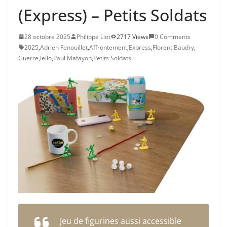
(Express) – Petits Soldats
28 octobre 2025
Philippe Liot
2717 Views
0 Comments
2025
,
Adrien Fenouillet
,
Affrontement
,
Express
,
Florent Baudry
,
Guerre
,
Iello
,
Paul Mafayon
,
Petits Soldats
Jeu de figurines aussi accessible