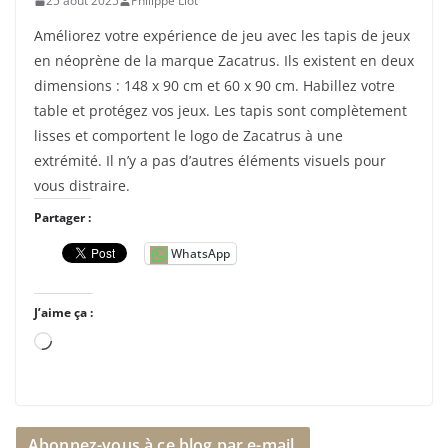
25 août 2025
Philippe Liot
Améliorez votre expérience de jeu avec les tapis de jeux
en néoprène de la marque Zacatrus. Ils existent en deux
dimensions : 148 x 90 cm et 60 x 90 cm. Habillez votre
table et protégez vos jeux. Les tapis sont complètement
lisses et comportent le logo de Zacatrus à une
extrémité. Il n’y a pas d’autres éléments visuels pour
vous distraire.
Partager :
WhatsApp
J’aime ça :
C
h
a
r
Abonnez-vous à ce blog par e-mail.
g