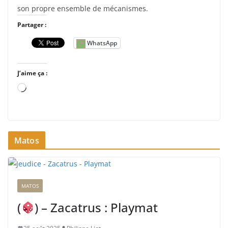
son propre ensemble de mécanismes.
Partager :
WhatsApp
J’aime ça :
C
h
a
r
Matos
g
e
m
e
MATOS
n
t
(
) – Zacatrus : Playmat
…