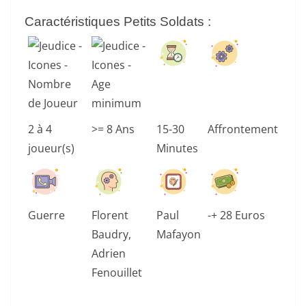
Caractéristiques Petits Soldats
:
2 à 4
>= 8 Ans
15-30
Affrontement
joueur(s)
Minutes
Guerre
Florent
Paul
-+ 28 Euros
Baudry,
Mafayon
Adrien
Fenouillet