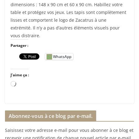
dimensions : 148 x 90 cm et 60 x 90 cm. Habillez votre
table et protégez vos jeux. Les tapis sont complètement
lisses et comportent le logo de Zacatrus à une
extrémité. Il n’y a pas d’autres éléments visuels pour
vous distraire.
Partager :
WhatsApp
J’aime ça :
C
h
a
r
Abonnez-vous à ce blog par e-mail.
g
e
Saisissez votre adresse e-mail pour vous abonner à ce blog et
m
recevoir une notification de chaque nouvel article par e-mail.
e