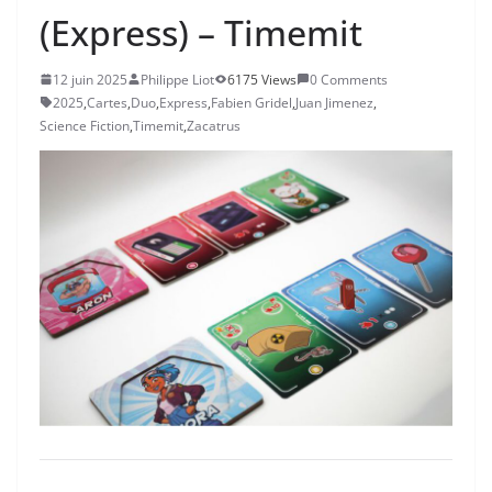
(Express) – Timemit
12 juin 2025
Philippe Liot
6175 Views
0 Comments
2025
,
Cartes
,
Duo
,
Express
,
Fabien Gridel
,
Juan Jimenez
,
Science Fiction
,
Timemit
,
Zacatrus