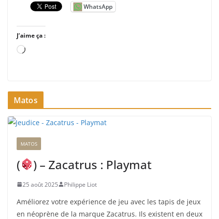
WhatsApp
J’aime ça :
C
h
a
r
Matos
g
e
m
e
MATOS
n
t
(
) – Zacatrus : Playmat
…
25 août 2025
Philippe Liot
Améliorez votre expérience de jeu avec les tapis de jeux
en néoprène de la marque Zacatrus. Ils existent en deux