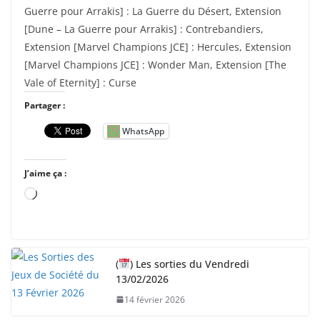
Guerre pour Arrakis] : La Guerre du Désert, Extension
[Dune – La Guerre pour Arrakis] : Contrebandiers,
Extension [Marvel Champions JCE] : Hercules, Extension
[Marvel Champions JCE] : Wonder Man, Extension [The
Vale of Eternity] : Curse
Partager :
WhatsApp
J’aime ça :
C
h
a
r
(
) Les sorties du Vendredi
g
13/02/2026
e
14 février 2026
m