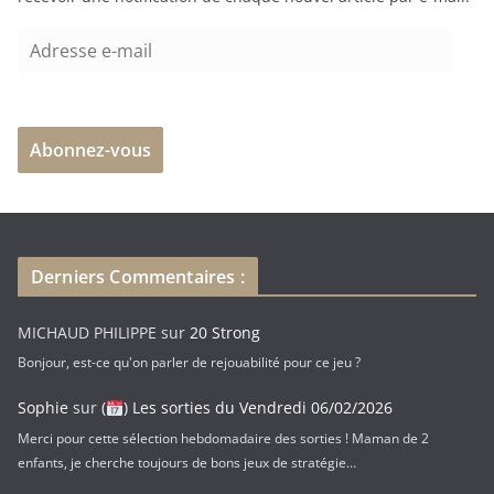
n
A
t
d
…
r
e
Abonnez-vous
s
s
e
e
-
Derniers Commentaires :
m
a
MICHAUD PHILIPPE
sur
20 Strong
i
Bonjour, est-ce qu'on parler de rejouabilité pour ce jeu ?
l
Sophie
sur
(
) Les sorties du Vendredi 06/02/2026
Merci pour cette sélection hebdomadaire des sorties ! Maman de 2
enfants, je cherche toujours de bons jeux de stratégie…