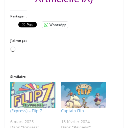
Partager :
WhatsApp
J’aime ça :
Chargement…
Similaire
(Express) – Flip 7
Captain Flip
6 mars 2025
13 février 2024
Dans "Express"
Dans "Reviews"