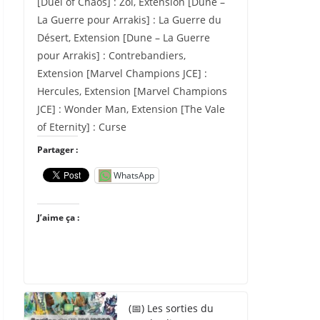
[Duel of Chaos] : Zoi, Extension [Dune –
La Guerre pour Arrakis] : La Guerre du
Désert, Extension [Dune – La Guerre
pour Arrakis] : Contrebandiers,
Extension [Marvel Champions JCE] :
Hercules, Extension [Marvel Champions
JCE] : Wonder Man, Extension [The Vale
of Eternity] : Curse
Partager :
WhatsApp
J’aime ça :
(📅) Les sorties du