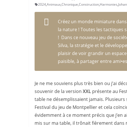
2024
,
Animaux
,
Chronique
,
Construction
,
Harmonies
,
Joha
Créez un monde miniature dans 
la nature ! Toutes les tactiques 
! Dans ce nouveau jeu de sociét
Silva, la stratégie et le dévelop
plaisir de voir grandir un espace
paisible, à partager entre ami•es
Je ne me souviens plus très bien ou j’ai déco
souvenir de la version
XXL
présente au Festi
table ne désemplissaient jamais. Plusieurs
Festival du jeu de Montpellier et cela coïnci
évidemment à ce moment précis que j’en ai fa
mis sur ma table, il trônait fièrement dans 