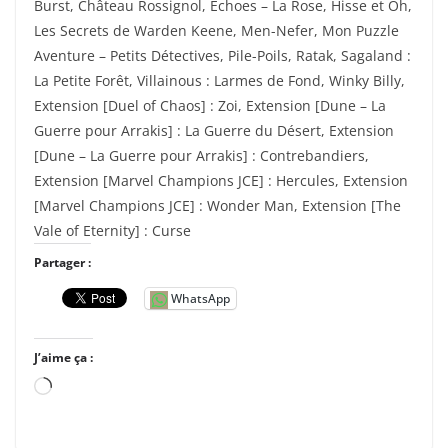
Burst, Château Rossignol, Echoes – La Rose, Hisse et Oh,
Les Secrets de Warden Keene, Men-Nefer, Mon Puzzle
Aventure – Petits Détectives, Pile-Poils, Ratak, Sagaland :
La Petite Forêt, Villainous : Larmes de Fond, Winky Billy,
Extension [Duel of Chaos] : Zoi, Extension [Dune – La
Guerre pour Arrakis] : La Guerre du Désert, Extension
[Dune – La Guerre pour Arrakis] : Contrebandiers,
Extension [Marvel Champions JCE] : Hercules, Extension
[Marvel Champions JCE] : Wonder Man, Extension [The
Vale of Eternity] : Curse
Partager :
WhatsApp
J’aime ça :
C
h
a