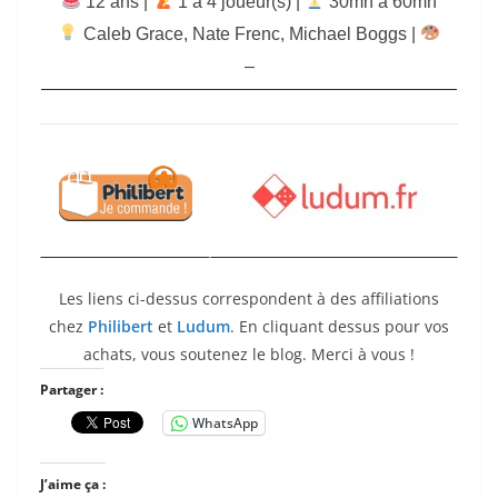
12 ans |
‍ 1 à 4 joueur(s) |
30mn à 60mn
Caleb Grace
,
Nate Frenc
,
Michael Boggs
|
–
Les liens ci-dessus correspondent à des affiliations
chez
Philibert
et
Ludum
. En cliquant dessus pour vos
achats, vous soutenez le blog. Merci à vous !
Partager :
WhatsApp
J’aime ça :