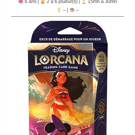
6 ans |
‍ 2 à 6 joueur(s) |
15mn à 30mn
–
|
–