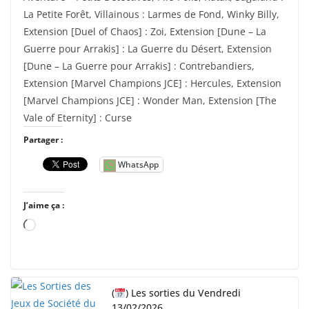
La Petite Forêt, Villainous : Larmes de Fond, Winky Billy,
Extension [Duel of Chaos] : Zoi, Extension [Dune – La
Guerre pour Arrakis] : La Guerre du Désert, Extension
[Dune – La Guerre pour Arrakis] : Contrebandiers,
Extension [Marvel Champions JCE] : Hercules, Extension
[Marvel Champions JCE] : Wonder Man, Extension [The
Vale of Eternity] : Curse
Partager :
WhatsApp
J’aime ça :
C
h
a
r
(
) Les sorties du Vendredi
g
13/02/2026