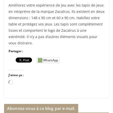
Améliorez votre expérience de jeu avec les tapis de jeux
en néoprène de la marque Zacatrus. Ils existent en deux
dimensions : 148 x 90 cm et 60 x 90 cm. Habillez votre
table et protégez vos jeux. Les tapis sont complètement
lisses et comportent le logo de Zacatrus à une
extrémité. Il n’y a pas d’autres éléments visuels pour
vous distraire.
Partager :
WhatsApp
J’aime ça :
C
h
a
r
Abonnez-vous à ce blog par e-mail.
g