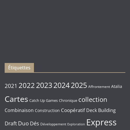
(
Rebirth
)
Les
sorties
du
Vendredi
16/01/2026
Étiquettes
2023
2024
2022
2025
2021
Atalia
Affrontement
Cartes
collection
Chronique
Catch Up Games
Coopératif
Combinaison
Deck Building
Construction
Express
Duo
Draft
Dés
Développement
Exploration