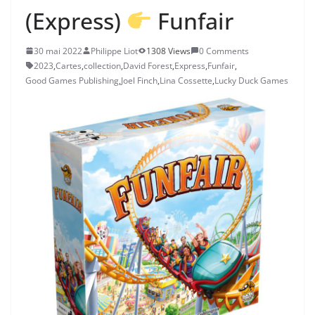
(Express)
Funfair
30 mai 2022
Philippe Liot
1308 Views
0 Comments
2023
,
Cartes
,
collection
,
David Forest
,
Express
,
Funfair
,
Good Games Publishing
,
Joel Finch
,
Lina Cossette
,
Lucky Duck Games