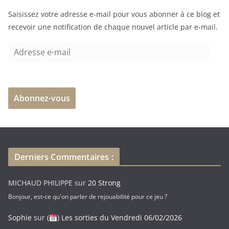
e
Saisissez votre adresse e-mail pour vous abonner à ce blog et
m
recevoir une notification de chaque nouvel article par e-mail.
e
n
A
t
d
…
r
e
Abonnez-vous
s
s
e
e
-
Derniers Commentaires :
m
a
MICHAUD PHILIPPE
sur
20 Strong
i
Bonjour, est-ce qu'on parler de rejouabilité pour ce jeu ?
l
Sophie
sur
(
) Les sorties du Vendredi 06/02/2026