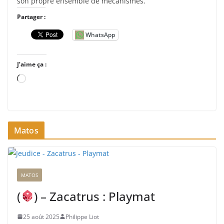
son propre ensemble de mécanismes.
Partager :
WhatsApp
J’aime ça :
C
h
a
r
Matos
g
e
m
e
MATOS
n
t
(
) – Zacatrus : Playmat
…
25 août 2025
Philippe Liot