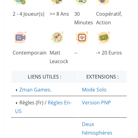
2 - 4 Joueur(s)
>= 8 Ans
30
Coopératif,
Minutes
Action
Contemporain
Matt
--
-+ 20 Euros
Leacock
LIENS UTILES :
EXTENSIONS :
◗
Zman Games
.
Mode Solo
◗ Règles (Fr) /
Règles En-
Version PNP
US
Deux
hémisphères