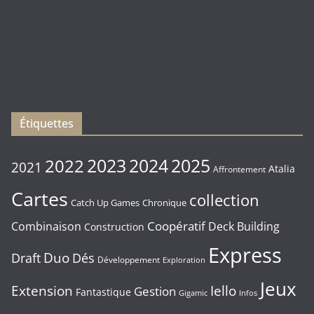
)
Les
sorties
du
Vendredi
16/01/2026
Étiquettes
2023
2024
2022
2025
2021
Atalia
Affrontement
Cartes
collection
Chronique
Catch Up Games
Coopératif
Combinaison
Deck Building
Construction
Express
Duo
Draft
Dés
Développement
Exploration
Jeux
Extension
Iello
Gestion
Fantastique
Gigamic
Infos