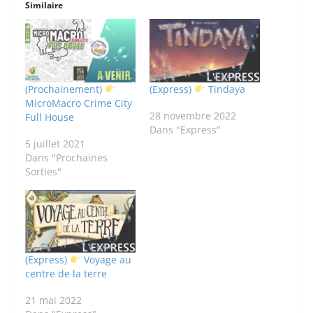
Similaire
(Prochainement)
(Express)
Tindaya
MicroMacro Crime City
28 novembre 2022
Full House
Dans "Express"
5 juillet 2021
Dans "Prochaines
Sorties"
(Express)
Voyage au
centre de la terre
21 mai 2022