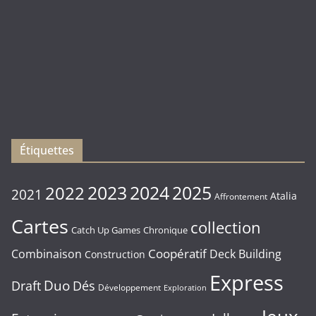
(
Rebirth
)
Les
sorties
du
Vendredi
16/01/2026
Étiquettes
2023
2024
2022
2025
2021
Atalia
Affrontement
Cartes
collection
Chronique
Catch Up Games
Coopératif
Combinaison
Deck Building
Construction
Express
Duo
Draft
Dés
Développement
Exploration