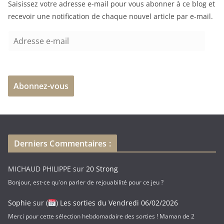
Saisissez votre adresse e-mail pour vous abonner à ce blog et
recevoir une notification de chaque nouvel article par e-mail.
A
d
r
e
Abonnez-vous
s
s
e
e
-
Derniers Commentaires :
m
a
MICHAUD PHILIPPE
sur
20 Strong
i
Bonjour, est-ce qu'on parler de rejouabilité pour ce jeu ?
l
Sophie
sur
(
) Les sorties du Vendredi 06/02/2026
Merci pour cette sélection hebdomadaire des sorties ! Maman de 2