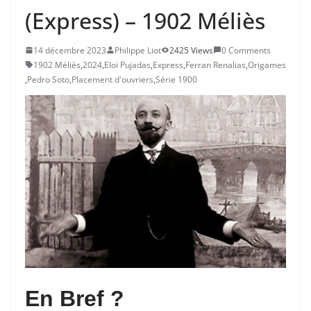
(Express) – 1902 Méliès
14 décembre 2023
Philippe Liot
2425 Views
0 Comments
1902 Méliès
,
2024
,
Eloi Pujadas
,
Express
,
Ferran Renalias
,
Origames
,
Pedro Soto
,
Placement d'ouvriers
,
Série 1900
En Bref ?