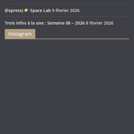
(Express)
Space Lab
9 février 2026
Trois infos à la une : Semaine 06 – 2026
8 février 2026
Instagram
Feya’s
Puerto
Swamp
Rico
1897
Spécial
Édition
Sanctuary
(Express)
Looot