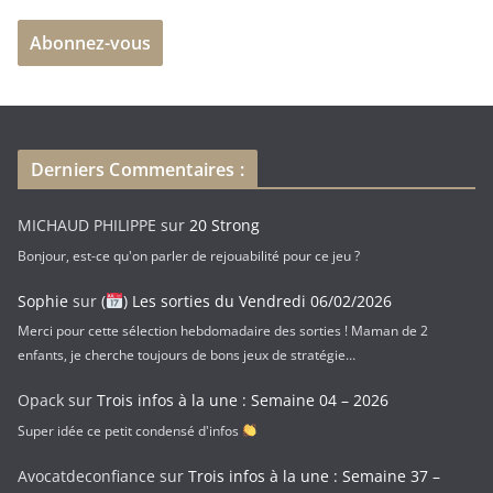
e
Abonnez-vous
s
s
e
e
-
Derniers Commentaires :
m
a
MICHAUD PHILIPPE
sur
20 Strong
i
Bonjour, est-ce qu'on parler de rejouabilité pour ce jeu ?
l
Sophie
sur
(
) Les sorties du Vendredi 06/02/2026
Merci pour cette sélection hebdomadaire des sorties ! Maman de 2
enfants, je cherche toujours de bons jeux de stratégie…
Opack
sur
Trois infos à la une : Semaine 04 – 2026
Super idée ce petit condensé d'infos
Avocatdeconfiance
sur
Trois infos à la une : Semaine 37 –