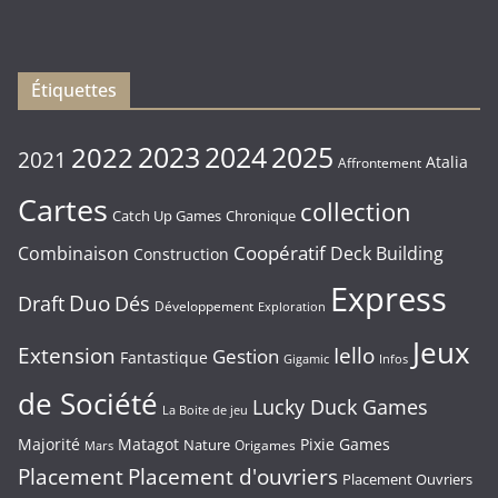
Vendredi
16/01/2026
Étiquettes
2023
2024
2022
2025
2021
Atalia
Affrontement
Cartes
collection
Chronique
Catch Up Games
Coopératif
Combinaison
Deck Building
Construction
Express
Duo
Draft
Dés
Développement
Exploration
Jeux
Extension
Iello
Gestion
Fantastique
Gigamic
Infos
de Société
Lucky Duck Games
La Boite de jeu
Majorité
Matagot
Pixie Games
Nature
Origames
Mars
Placement
Placement d'ouvriers
Placement Ouvriers