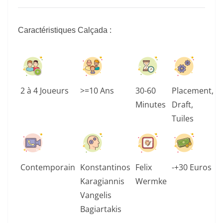
Caractéristiques Calçada :
2 à 4 Joueurs
>=10 Ans
30-60
Placement,
Minutes
Draft,
Tuiles
Contemporain
Konstantinos
Felix
-+30 Euros
Karagiannis
Wermke
Vangelis
Bagiartakis