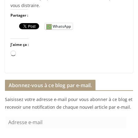
vous distraire.
Partager :
WhatsApp
J’aime ça :
C
h
a
r
Abonnez-vous à ce blog par e-mail.
g
e
Saisissez votre adresse e-mail pour vous abonner à ce blog et
m
recevoir une notification de chaque nouvel article par e-mail.
e
n
A
t
d
…
r