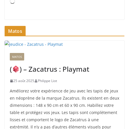
C
h
a
r
Matos
g
e
m
e
MATOS
n
t
(
) – Zacatrus : Playmat
…
25 août 2025
Philippe Liot
Améliorez votre expérience de jeu avec les tapis de jeux
en néoprène de la marque Zacatrus. Ils existent en deux
dimensions : 148 x 90 cm et 60 x 90 cm. Habillez votre
table et protégez vos jeux. Les tapis sont complètement
lisses et comportent le logo de Zacatrus à une
extrémité. Il n’y a pas d’autres éléments visuels pour