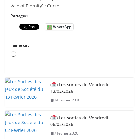
Vale of Eternity] : Curse
Partager :
WhatsApp
J’aime ça :
C
h
a
r
(
) Les sorties du Vendredi
g
13/02/2026
e
14 février 2026
m
e
n
(
) Les sorties du Vendredi
06/02/2026
t
…
7 février 2026