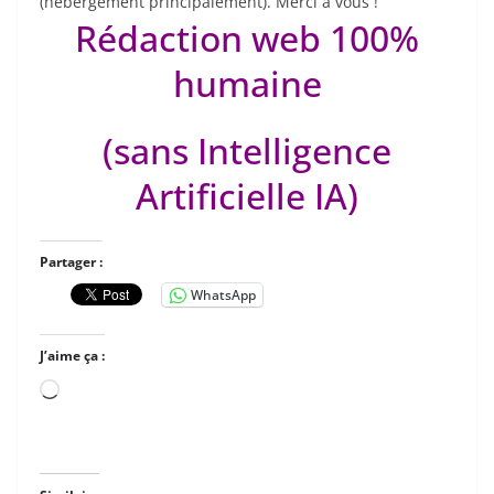
(hébergement principalement). Merci à vous !
Rédaction web 100%
humaine
(sans Intelligence
Artificielle IA)
Partager :
WhatsApp
J’aime ça :
Chargement…