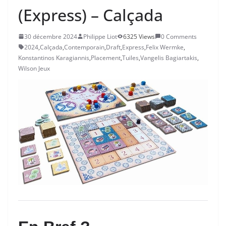
(Express) – Calçada
30 décembre 2024
Philippe Liot
6325 Views
0 Comments
2024
,
Calçada
,
Contemporain
,
Draft
,
Express
,
Felix Wermke
,
Konstantinos Karagiannis
,
Placement
,
Tuiles
,
Vangelis Bagiartakis
,
Wilson Jeux