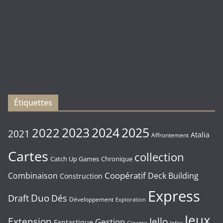
)
Les
sorties
du
Vendredi
16/01/2026
Étiquettes
2023
2024
2022
2025
2021
Atalia
Affrontement
Cartes
collection
Chronique
Catch Up Games
Coopératif
Combinaison
Deck Building
Construction
Express
Duo
Draft
Dés
Développement
Exploration
Jeux
Extension
Iello
Gestion
Fantastique
Gigamic