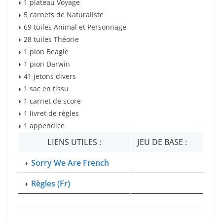
◗ 1 plateau Voyage
◗ 5 carnets de Naturaliste
◗ 69 tuiles Animal et Personnage
◗ 28 tuiles Théorie
◗ 1 pion Beagle
◗ 1 pion Darwin
◗ 41 jetons divers
◗ 1 sac en tissu
◗ 1 carnet de score
◗ 1 livret de règles
◗ 1 appendice
LIENS UTILES :
JEU DE BASE :
◗
Sorry We Are French
◗
Règles (Fr)