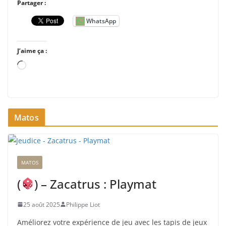
Partager :
WhatsApp
J’aime ça :
C
h
a
r
Matos
g
e
m
e
MATOS
n
t
(
) – Zacatrus : Playmat
…
25 août 2025
Philippe Liot
Améliorez votre expérience de jeu avec les tapis de jeux