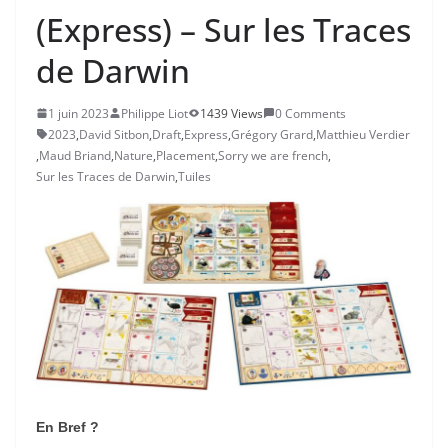
(Express) – Sur les Traces
de Darwin
1 juin 2023
Philippe Liot
1439 Views
0 Comments
2023
,
David Sitbon
,
Draft
,
Express
,
Grégory Grard
,
Matthieu Verdier
,
Maud Briand
,
Nature
,
Placement
,
Sorry we are french
,
Sur les Traces de Darwin
,
Tuiles
En Bref ?