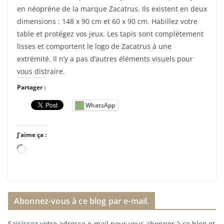
en néoprène de la marque Zacatrus. Ils existent en deux
dimensions : 148 x 90 cm et 60 x 90 cm. Habillez votre
table et protégez vos jeux. Les tapis sont complètement
lisses et comportent le logo de Zacatrus à une
extrémité. Il n’y a pas d’autres éléments visuels pour
vous distraire.
Partager :
WhatsApp
J’aime ça :
C
h
a
r
Abonnez-vous à ce blog par e-mail.
g
e
Saisissez votre adresse e-mail pour vous abonner à ce blog et