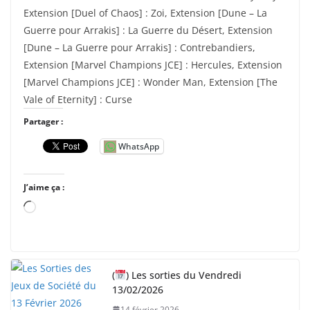
Extension [Duel of Chaos] : Zoi, Extension [Dune – La
Guerre pour Arrakis] : La Guerre du Désert, Extension
[Dune – La Guerre pour Arrakis] : Contrebandiers,
Extension [Marvel Champions JCE] : Hercules, Extension
[Marvel Champions JCE] : Wonder Man, Extension [The
Vale of Eternity] : Curse
Partager :
WhatsApp
J’aime ça :
C
h
a
r
(
) Les sorties du Vendredi
g
13/02/2026
e
14 février 2026