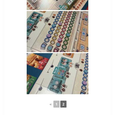
◄
1
2