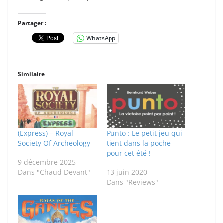
Partager :
WhatsApp
Similaire
(Express) – Royal
Punto : Le petit jeu qui
Society Of Archeology
tient dans la poche
pour cet été !
9 décembre 2025
Dans "Chaud Devant"
13 juin 2020
Dans "Reviews"