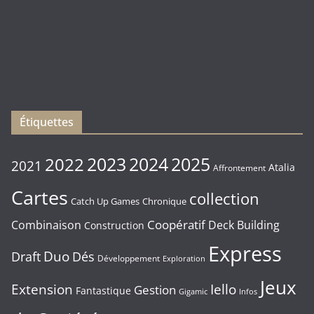
sorties
du
Vendredi
16/01/2026
Étiquettes
2023
2024
2022
2025
2021
Atalia
Affrontement
Cartes
collection
Chronique
Catch Up Games
Coopératif
Combinaison
Deck Building
Construction
Express
Duo
Draft
Dés
Développement
Exploration
Jeux
Extension
Iello
Gestion
Fantastique
Gigamic
Infos