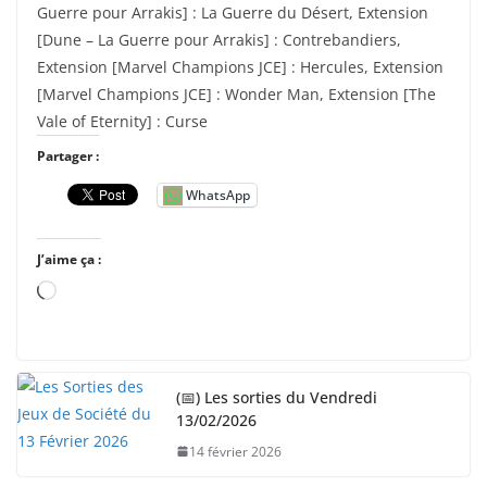
Guerre pour Arrakis] : La Guerre du Désert, Extension
[Dune – La Guerre pour Arrakis] : Contrebandiers,
Extension [Marvel Champions JCE] : Hercules, Extension
[Marvel Champions JCE] : Wonder Man, Extension [The
Vale of Eternity] : Curse
Partager :
WhatsApp
J’aime ça :
C
h
a
r
(📅) Les sorties du Vendredi
g
13/02/2026
e
14 février 2026
m
e