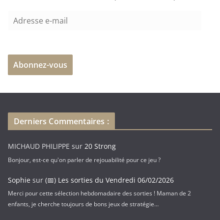
n
A
t
d
…
r
e
Abonnez-vous
s
s
e
e
-
Derniers Commentaires :
m
a
MICHAUD PHILIPPE
sur
20 Strong
i
Bonjour, est-ce qu'on parler de rejouabilité pour ce jeu ?
l
Sophie
sur
(📅) Les sorties du Vendredi 06/02/2026
Merci pour cette sélection hebdomadaire des sorties ! Maman de 2
enfants, je cherche toujours de bons jeux de stratégie…