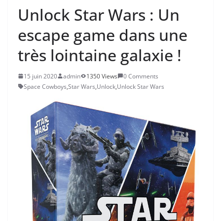
Unlock Star Wars : Un
escape game dans une
très lointaine galaxie !
15 juin 2020
admin
1350 Views
0 Comments
Space Cowboys
,
Star Wars
,
Unlock
,
Unlock Star Wars