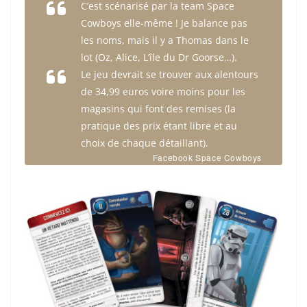
C’est scénarisé par la team Space
Cowboys elle-même ! Je balance pas
les noms, mais il y a Thomas dans le
lot (Oz, Alice, L’île du Dr Goorse…).
Le jeu devrait se trouver aux alentours
de 34,99 euros voire moins pour les
magasins qui font des remises (la
pratique des prix étant libre et au
choix de chaque détaillant).
Facebook Space Cowboys