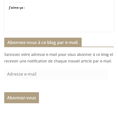
J’aime ça :
Abonnez-vous à ce blog par e-mail.
Saisissez votre adresse e-mail pour vous abonner à ce blog et
recevoir une notification de chaque nouvel article par e-mail.
A
d
r
e
Abonnez-vous
s
s
e
e