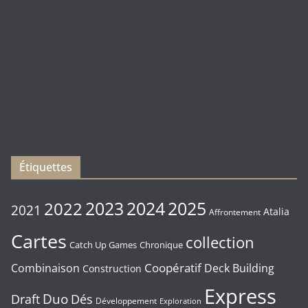
(
Rebirth
)
Les
sorties
du
Vendredi
16/01/2026
Étiquettes
2023
2024
2022
2025
2021
Atalia
Affrontement
Cartes
collection
Chronique
Catch Up Games
Coopératif
Combinaison
Deck Building
Construction
Express
Duo
Draft
Dés
Développement
Exploration