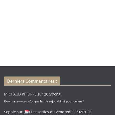
-
m
a
i
l
Derniers Commentaires :
MICHAUD PHILIPPE
sur
20 Strong
Bonjour, est-ce qu'on parler de rejouabilité pour ce jeu ?
Sophie
sur
(
) Les sorties du Vendredi 06/02/2026