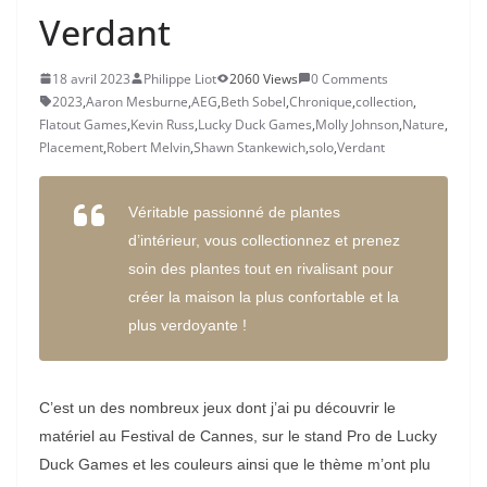
Verdant
18 avril 2023
Philippe Liot
2060 Views
0 Comments
2023
,
Aaron Mesburne
,
AEG
,
Beth Sobel
,
Chronique
,
collection
,
Flatout Games
,
Kevin Russ
,
Lucky Duck Games
,
Molly Johnson
,
Nature
,
Placement
,
Robert Melvin
,
Shawn Stankewich
,
solo
,
Verdant
Véritable passionné de plantes
d’intérieur, vous collectionnez et prenez
soin des plantes tout en rivalisant pour
créer la maison la plus confortable et la
plus verdoyante !
C’est un des nombreux jeux dont j’ai pu découvrir le
matériel au Festival de Cannes, sur le stand Pro de Lucky
Duck Games et les couleurs ainsi que le thème m’ont plu