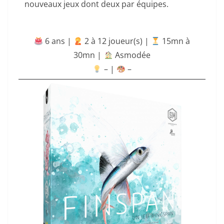
nouveaux jeux dont deux par équipes.
6 ans |
‍ 2 à 12 joueur(s) |
15mn à
30mn
|
Asmodée
– |
–