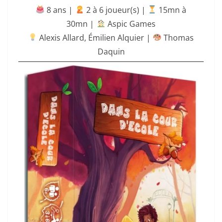
8 ans |
‍ 2 à 6 joueur(s) |
15mn à
30mn
|
Aspic Games
Alexis Allard
,
Émilien Alquier
|
Thomas
Daquin