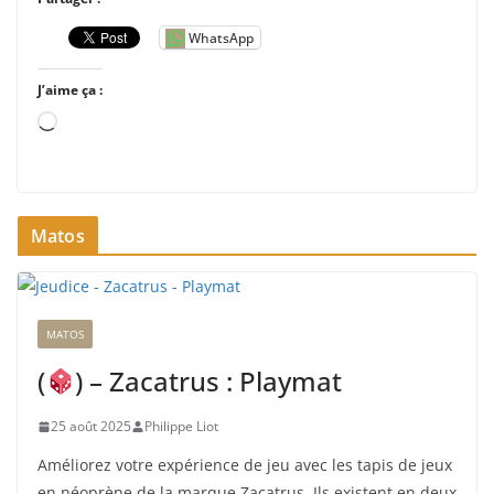
WhatsApp
J’aime ça :
C
h
a
r
Matos
g
e
m
e
MATOS
n
t
(
) – Zacatrus : Playmat
…
25 août 2025
Philippe Liot
Améliorez votre expérience de jeu avec les tapis de jeux
en néoprène de la marque Zacatrus. Ils existent en deux