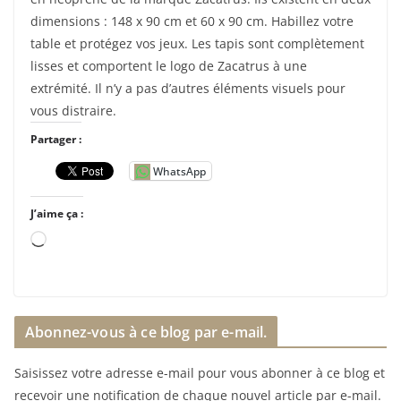
dimensions : 148 x 90 cm et 60 x 90 cm. Habillez votre
table et protégez vos jeux. Les tapis sont complètement
lisses et comportent le logo de Zacatrus à une
extrémité. Il n’y a pas d’autres éléments visuels pour
vous distraire.
Partager :
WhatsApp
J’aime ça :
C
h
a
r
Abonnez-vous à ce blog par e-mail.
g
e
Saisissez votre adresse e-mail pour vous abonner à ce blog et
m
recevoir une notification de chaque nouvel article par e-mail.
e