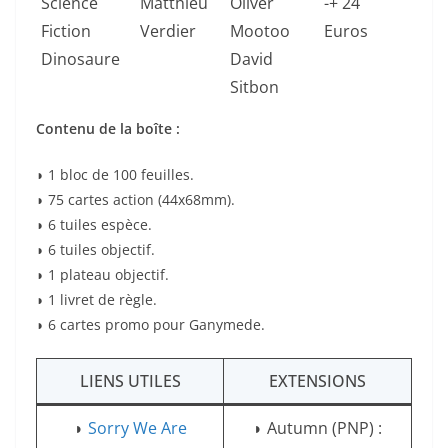
Science
Matthieu
Oliver
-+ 24
Fiction
Verdier
Mootoo
Euros
Dinosaure
David
Sitbon
Contenu de la boîte :
◗ 1 bloc de 100 feuilles.
◗ 75 cartes action (44x68mm).
◗ 6 tuiles espèce.
◗ 6 tuiles objectif.
◗ 1 plateau objectif.
◗ 1 livret de règle.
◗ 6 cartes promo pour Ganymede.
LIENS UTILES
EXTENSIONS
◗
Sorry We Are
◗ Autumn (PNP) :