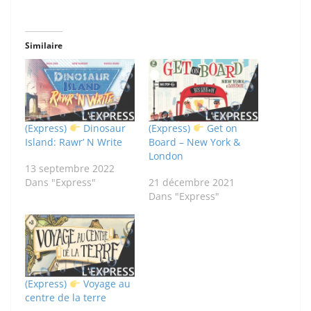
Similaire
(Express)
Dinosaur
(Express)
Get on
Island: Rawr’ N Write
Board – New York &
London
13 septembre 2022
Dans "Express"
21 décembre 2021
Dans "Express"
(Express)
Voyage au
centre de la terre