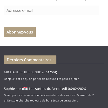
n
A
t
d
…
r
e
Abonnez-vous
s
s
e
e
-
Derniers Commentaires :
m
a
MICHAUD PHILIPPE
sur
20 Strong
i
Bonjour, est-ce qu'on parler de rejouabilité pour ce jeu ?
l
Sophie
sur
(
) Les sorties du Vendredi 06/02/2026
Merci pour cette sélection hebdomadaire des sorties ! Maman de 2
enfants, je cherche toujours de bons jeux de stratégie…