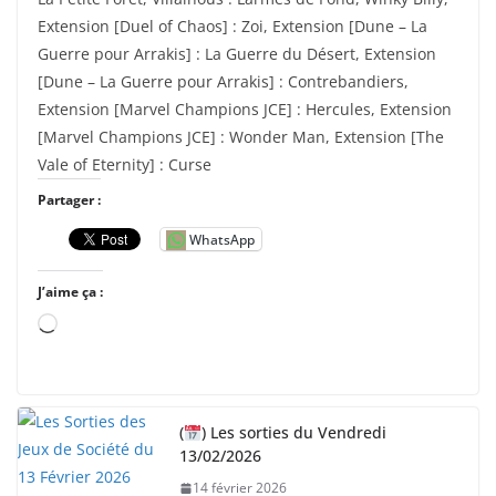
Extension [Duel of Chaos] : Zoi, Extension [Dune – La
Guerre pour Arrakis] : La Guerre du Désert, Extension
[Dune – La Guerre pour Arrakis] : Contrebandiers,
Extension [Marvel Champions JCE] : Hercules, Extension
[Marvel Champions JCE] : Wonder Man, Extension [The
Vale of Eternity] : Curse
Partager :
WhatsApp
J’aime ça :
C
h
a
r
(
) Les sorties du Vendredi
g
13/02/2026
e
14 février 2026
m