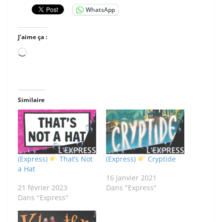
WhatsApp
J’aime ça :
Chargement…
Similaire
(Express)
That’s Not
(Express)
Cryptide
a Hat
16 janvier 2021
21 février 2023
Dans "Express"
Dans "Express"