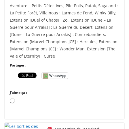
Aventure – Petits Détectives, Pile-Poils, Ratak, Sagaland :
La Petite Forêt, Villainous : Larmes de Fond, Winky Billy,
Extension [Duel of Chaos] : Zoi, Extension [Dune – La
Guerre pour Arrakis] : La Guerre du Désert, Extension
[Dune – La Guerre pour Arrakis] : Contrebandiers,
Extension [Marvel Champions JCE] : Hercules, Extension
[Marvel Champions JCE] : Wonder Man, Extension [The
Vale of Eternity] : Curse
Partager :
WhatsApp
J’aime ça :
C
h
a
r