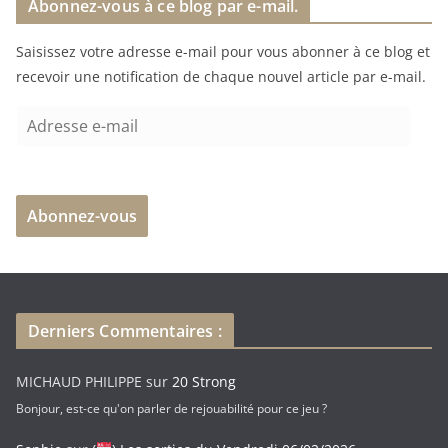
Abonnez-vous à ce blog par e-mail.
g
e
Saisissez votre adresse e-mail pour vous abonner à ce blog et
m
recevoir une notification de chaque nouvel article par e-mail.
e
n
A
t
d
…
r
e
Abonnez-vous
s
s
e
e
-
Derniers Commentaires :
m
a
MICHAUD PHILIPPE
sur
20 Strong
i
Bonjour, est-ce qu'on parler de rejouabilité pour ce jeu ?
l