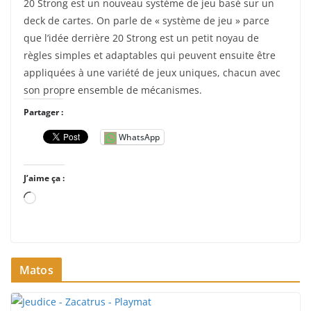
20 Strong est un nouveau système de jeu basé sur un
deck de cartes. On parle de « système de jeu » parce
que l’idée derrière 20 Strong est un petit noyau de
règles simples et adaptables qui peuvent ensuite être
appliquées à une variété de jeux uniques, chacun avec
son propre ensemble de mécanismes.
Partager :
WhatsApp
J’aime ça :
C
h
a
r
Matos
g
e
m