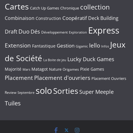
Cartes
collection
Chronique
Catch Up Games
Coopératif
Combinaison
Deck Building
Construction
Express
Duo
Draft
Dés
Développement
Exploration
Jeux
Extension
Iello
Gestion
Fantastique
Gigamic
Infos
de Société
Lucky Duck Games
La Boite de jeu
Majorité
Matagot
Pixie Games
Nature
Origames
Mars
Placement
Placement d'ouvriers
Placement Ouvriers
solo
Sorties
Super Meeple
Review
Septembre
Tuiles