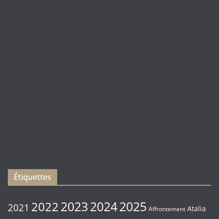
Academy
Blanc
Duel
(
Rebirth
)
Les
sorties
du
Vendredi
16/01/2026
Étiquettes
2023
2024
2022
2025
2021
Atalia
Affrontement