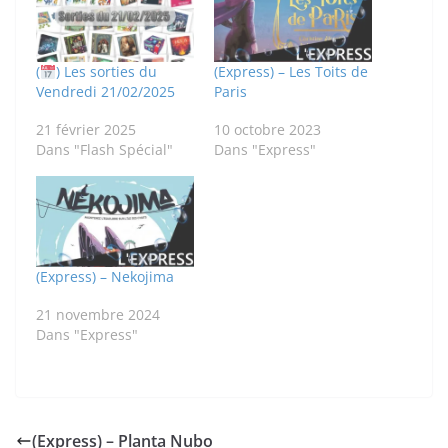
(
) Les sorties du
(Express) – Les Toits de
Vendredi 21/02/2025
Paris
21 février 2025
10 octobre 2023
Dans "Flash Spécial"
Dans "Express"
(Express) – Nekojima
21 novembre 2024
Dans "Express"
(Express) – Planta Nubo