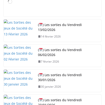
C
h
a
r
(
) Les sorties du Vendredi
g
13/02/2026
e
14 février 2026
m
e
n
(
) Les sorties du Vendredi
06/02/2026
t
…
7 février 2026
(
) Les sorties du Vendredi
30/01/2026
30 janvier 2026
(
) Les sorties du Vendredi
23/01/2026