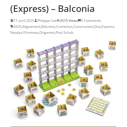
(Express) – Balconia
17 avril 2025
Philippe Liot
2010 Views
0 Comments
2025
,
Alignement
,
Balconia
,
Connexion
,
Construction
,
Duo
,
Express
,
Natalya Efremova
,
Origames
,
Paul Schulz