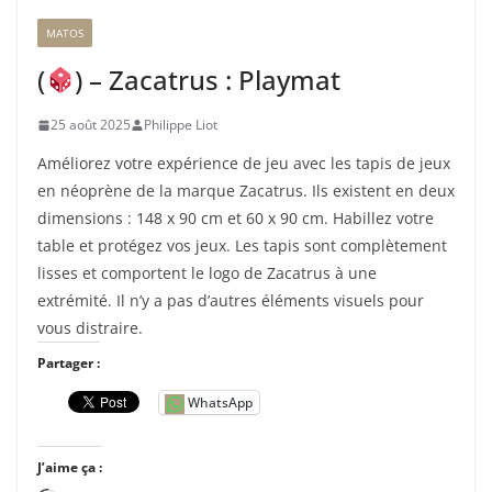
e
MATOS
n
t
(
) – Zacatrus : Playmat
…
25 août 2025
Philippe Liot
Améliorez votre expérience de jeu avec les tapis de jeux
en néoprène de la marque Zacatrus. Ils existent en deux
dimensions : 148 x 90 cm et 60 x 90 cm. Habillez votre
table et protégez vos jeux. Les tapis sont complètement
lisses et comportent le logo de Zacatrus à une
extrémité. Il n’y a pas d’autres éléments visuels pour
vous distraire.
Partager :
WhatsApp
J’aime ça :