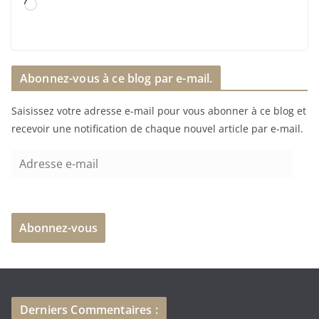
C
h
a
r
Abonnez-vous à ce blog par e-mail.
g
e
Saisissez votre adresse e-mail pour vous abonner à ce blog et
m
recevoir une notification de chaque nouvel article par e-mail.
e
n
A
t
d
…
r
e
Abonnez-vous
s
s
e
e
-
Derniers Commentaires :
m