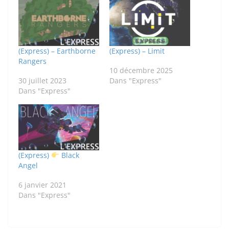
(Express) – Earthborne
(Express) – Limit
Rangers
10 décembre 2025
30 juillet 2023
Dans "Express"
Dans "Express"
(Express)
Black
Angel
6 janvier 2021
Dans "Express"