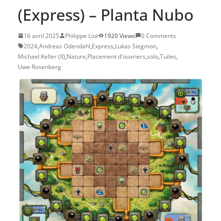
(Express) – Planta Nubo
16 avril 2025
Philippe Liot
1920 Views
0 Comments
2024
,
Andreas Odendahl
,
Express
,
Lukas Siegmon
,
Michael Keller (II)
,
Nature
,
Placement d'ouvriers
,
solo
,
Tuiles
,
Uwe Rosenberg