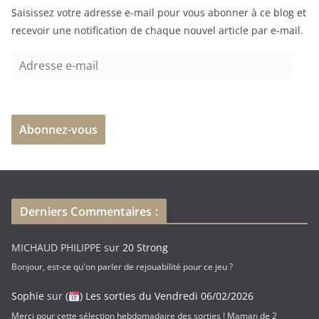
Saisissez votre adresse e-mail pour vous abonner à ce blog et
recevoir une notification de chaque nouvel article par e-mail.
A
d
r
e
Abonnez-vous
s
s
e
e
-
Derniers Commentaires :
m
a
MICHAUD PHILIPPE
sur
20 Strong
i
Bonjour, est-ce qu'on parler de rejouabilité pour ce jeu ?
l
Sophie
sur
(
) Les sorties du Vendredi 06/02/2026
Merci pour cette sélection hebdomadaire des sorties ! Maman de 2