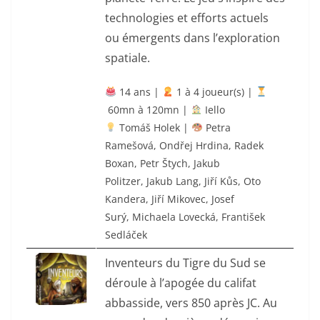
technologies et efforts actuels
ou émergents dans l’exploration
spatiale.
14 ans |
‍ 1 à 4 joueur(s) |
60mn à 120mn |
Iello
Tomáš Holek |
Petra
Ramešová
,
Ondřej Hrdina
,
Radek
Boxan
,
Petr Štych
,
Jakub
Politzer
,
Jakub Lang
,
Jiří Kůs
,
Oto
Kandera
,
Jiří Mikovec
,
Josef
Surý
,
Michaela Lovecká
,
František
Sedláček
Inventeurs du Tigre du Sud se
déroule à l’apogée du califat
abbasside, vers 850 après JC. Au