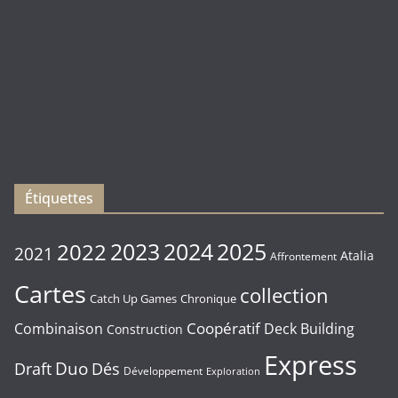
(
Rebirth
)
Les
sorties
du
Vendredi
16/01/2026
Étiquettes
2023
2024
2022
2025
2021
Atalia
Affrontement
Cartes
collection
Chronique
Catch Up Games
Coopératif
Combinaison
Deck Building
Construction
Express
Duo
Draft
Dés
Développement
Exploration