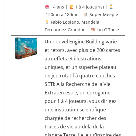
14 ans |
‍ 1 à 4 joueur(s) |
120mn à 180mn |
Super Meeple
Fabio Lopiano, Mandela
Fernandez-Grandon |
Ian O’Toole
Un nouvel Engine Building varié
et retors, avec plus de 200 cartes
aux effets et illustrations
uniques, et un superbe plateau
de jeu rotatif à quatre couches
SETI: À la Recherche de la Vie
Extraterrestre, un eurogame
pour 1 à 4 joueurs, vous dirigez
une institution scientifique
chargée de rechercher des
traces de vie au-delà de la
planète Terre. Le jeu s’inspire des