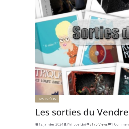
FLASH SPÉCIAL
Les sorties du Vendr
12 janvier 2024
Philippe Liot
8175 Views
1 Commen