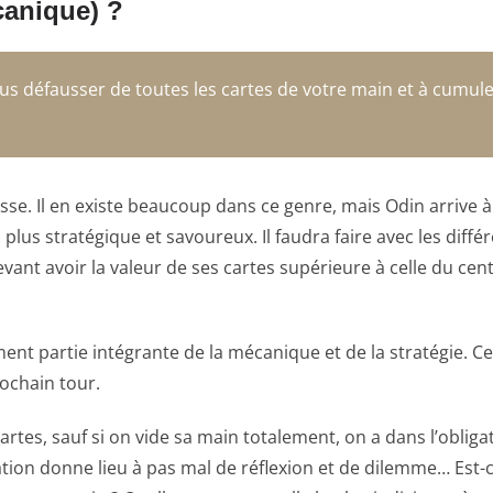
canique) ?
s défausser de toutes les cartes de votre main et à cumuler 
sse. Il en existe beaucoup dans ce genre, mais Odin arrive 
lus stratégique et savoureux. Il faudra faire avec les diff
evant avoir la valeur de ses cartes supérieure à celle du cen
ement partie intégrante de la mécanique et de la stratégie. 
rochain tour.
artes, sauf si on vide sa main totalement, on a dans l’oblig
ion donne lieu à pas mal de réflexion et de dilemme… Est-