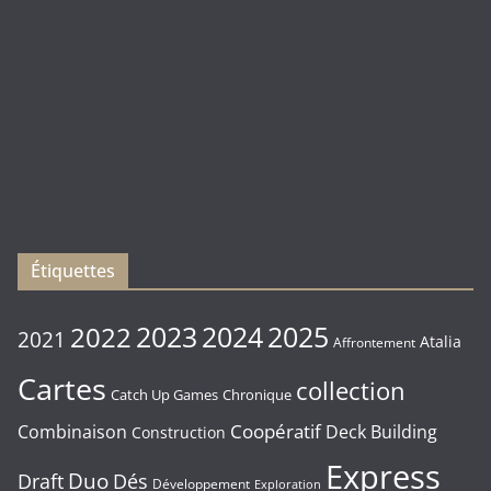
(
Rebirth
)
Les
sorties
du
Vendredi
16/01/2026
Étiquettes
2023
2024
2022
2025
2021
Atalia
Affrontement
Cartes
collection
Chronique
Catch Up Games
Coopératif
Combinaison
Deck Building
Construction
Express
Duo
Draft
Dés
Développement
Exploration