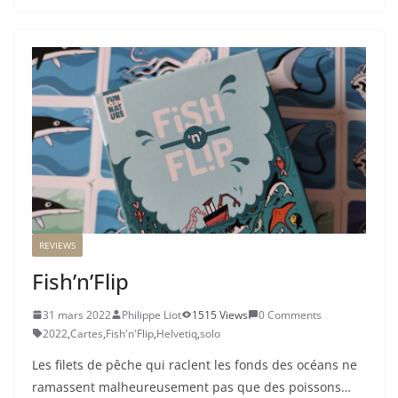
REVIEWS
Fish’n’Flip
31 mars 2022
Philippe Liot
1515 Views
0 Comments
2022
,
Cartes
,
Fish'n'Flip
,
Helvetiq
,
solo
Les filets de pêche qui raclent les fonds des océans ne
ramassent malheureusement pas que des poissons…