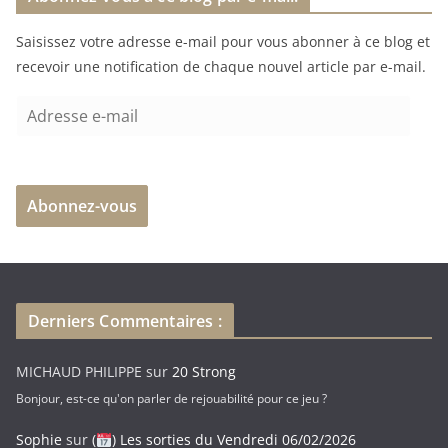
Saisissez votre adresse e-mail pour vous abonner à ce blog et
recevoir une notification de chaque nouvel article par e-mail.
A
d
r
e
Abonnez-vous
s
s
e
e
-
Derniers Commentaires :
m
a
MICHAUD PHILIPPE
sur
20 Strong
i
Bonjour, est-ce qu'on parler de rejouabilité pour ce jeu ?
l
Sophie
sur
(
) Les sorties du Vendredi 06/02/2026