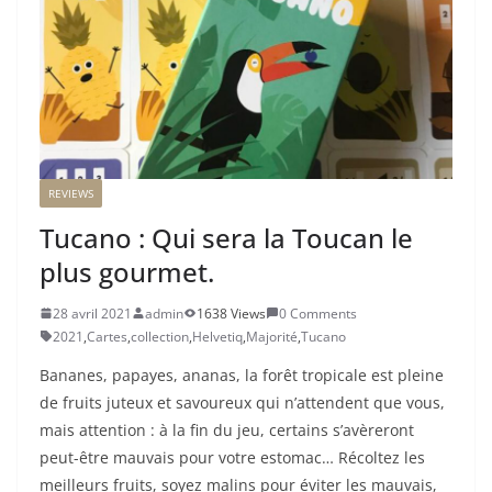
REVIEWS
Tucano : Qui sera la Toucan le
plus gourmet.
28 avril 2021
admin
1638 Views
0 Comments
2021
,
Cartes
,
collection
,
Helvetiq
,
Majorité
,
Tucano
Bananes, papayes, ananas, la forêt tropicale est pleine
de fruits juteux et savoureux qui n’attendent que vous,
mais attention : à la fin du jeu, certains s’avèreront
peut-être mauvais pour votre estomac… Récoltez les
meilleurs fruits, soyez malins pour éviter les mauvais,