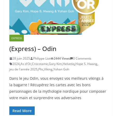
EXPRESS
(Express) – Odin
28 juin 2025
Philippe Liot
2444 Views
0 Comments
2024
,
As d'Or
,
Crocotame
,
Gary Kim
,
Helvetiq
,
Hope S. Hwang
,
jeu de l'année 2025
,
Plis
,
Viking
,
Yohan Goh
Dans le jeu Odin, vous envoyez vos meilleurs vikings à
la bagarre ! Récupérez les cartes avec les bons
personnages de la mythologie nordique pour composer
votre main et surprendre vos adversaires
Read More