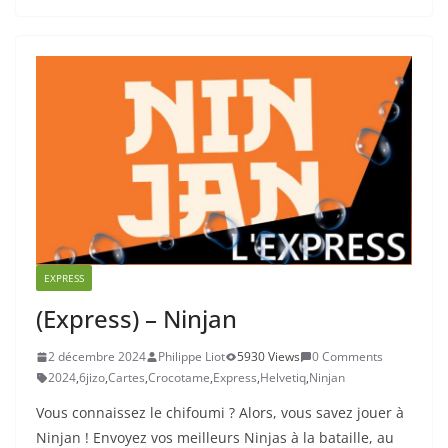
EXPRESS
(Express) – Ninjan
2 décembre 2024
Philippe Liot
5930 Views
0 Comments
2024
,
6jizo
,
Cartes
,
Crocotame
,
Express
,
Helvetiq
,
Ninjan
Vous connaissez le chifoumi ? Alors, vous savez jouer à
Ninjan ! Envoyez vos meilleurs Ninjas à la bataille, au