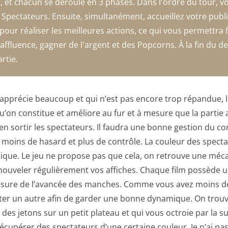
n, et chacun se déroule en 3 phases. Dans l′ordre du tour, v
 Spectateurs. Ensuite, simultanément, accueillez votre public
pour réaliser les meilleures actions, ce qui vous permettra
affluence, gagner de l′argent et des Popcorns. À la fin du d
rtie.
précie beaucoup et qui n’est pas encore trop répandue, le
’on constitue et améliore au fur et à mesure que la partie a
n sortir les spectateurs. Il faudra une bonne gestion du co
moins de hasard et plus de contrôle. La couleur des specta
entique. Le jeu ne propose pas que cela, on retrouve une méc
enouveler régulièrement vos affiches. Chaque film possède u
mesure de l’avancée des manches. Comme vous avez moins de 
ter un autre afin de garder une bonne dynamique. On trou
des jetons sur un petit plateau et qui vous octroie par la su
upérer des spectateurs d’une certaine couleur. Je n’ai pas 