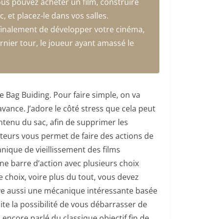
ous pouvez acheter un film, construire
, et placez-le dans vos salles.
 finalement de développer votre cinéma,
ernier tour, le joueur ayant amassé le
 Bag Buiding. Pour faire simple, on va
vance. J’adore le côté stress que cela peut
ntenu du sac, afin de supprimer les
teurs vous permet de faire des actions de
anique de vieillissement des films
ne barre d’action avec plusieurs choix
choix, voire plus du tout, vous devez
ve aussi une mécanique intéressante basée
ite la possibilité de vous débarrasser de
encore parlé du classique objectif fin de