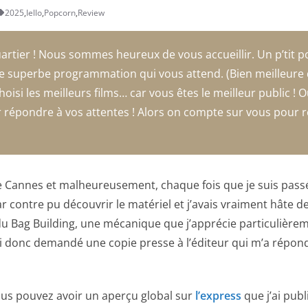
2025
,
Iello
,
Popcorn
,
Review
artier ! Nous sommes heureux de vous accueillir. Un p’tit 
e superbe programmation qui vous attend. (Bien meilleure qu
oisi les meilleurs films… car vous êtes le meilleur public ! 
répondre à vos attentes ! Alors on compte sur vous pour re
de Cannes et malheureusement, chaque fois que je suis passé s
 par contre pu découvrir le matériel et j’avais vraiment hâte d
 du Bag Building, une mécanique que j’apprécie particulière
J’ai donc demandé une copie presse à l’éditeur qui m’a répo
, vous pouvez avoir un aperçu global sur
l’express
que j’ai pu