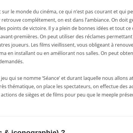
sur le monde du cinéma, ce qui n’est pas courant et qui per
y retrouve complétement, on est dans l’ambiance. On doit g
s points de victoire. Il y a plein de bonnes idées et tout ce 
 avant-premières. On peut utiliser des réclames permettant
tres joueurs. Les films vieillissent, vous obligeant à renou
 en installant ou en améliorant nos salles. On peut obteni
fs demandés.
 jeu qui se nomme ‘Séance’ et durant laquelle nous allons at
très thématique, on place les spectateurs, on effectue des act
s actions de sièges et de films pour peu que le meeple prése
s & iconographie) ?