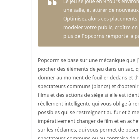
Le jeu se joue en 9 tours enviro
une salle, et attirer de nouveaux
Optimisez alors ces placements 
modeler votre public, croître en 
plus de Popcorns remporte la pa
Popcorm se base sur une mécanique que j’ap
piocher des éléments de jeu dans un sac, qu
donner au moment de fouiller dedans et d’e
spectateurs communs (blancs) et d’obtenir 
films et des actions de siège si elle est id
réellement intelligente qui vous oblige à r
possibles qui se restreignent au fur et à 
impérativement changer de film et en ache
sur les réclames, qui vous permet de poser 
spectateurs communs ou au contraire de réc