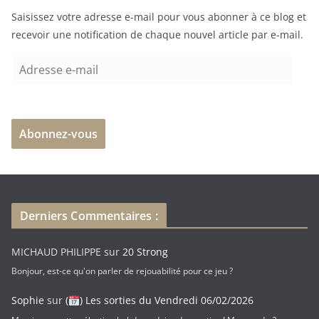
Saisissez votre adresse e-mail pour vous abonner à ce blog et
recevoir une notification de chaque nouvel article par e-mail.
A
d
r
e
Abonnez-vous
s
s
e
e
-
Derniers Commentaires :
m
a
MICHAUD PHILIPPE
sur
20 Strong
i
Bonjour, est-ce qu'on parler de rejouabilité pour ce jeu ?
l
Sophie
sur
(
) Les sorties du Vendredi 06/02/2026