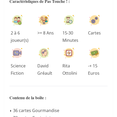
Caractéristiques de Pas Touche ! :
2 à 6
>= 8 Ans
15-30
Cartes
joueur(s)
Minutes
Science
David
Rita
-+ 15
Fiction
Gréault
Ottolini
Euros
Contenu de la boîte :
◗ 36 cartes Gourmandise