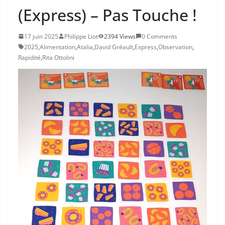
(Express) – Pas Touche !
17 juin 2025
Philippe Liot
2394 Views
0 Comments
2025
,
Alimentation
,
Atalia
,
David Gréault
,
Express
,
Observation
,
Rapidité
,
Rita Ottolini