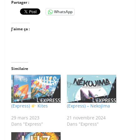
Partager :
WhatsApp
J’aime ça :
Similaire
(Express)
Kites
(Express) – Nekojima
29 mars 2023
21 novembre 2024
Dans "Express"
Dans "Express"